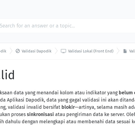


dik
Validasi Dapodik
Validasi Lokal (Front End)
Val
lid
iksaan data yang menandai kolom atau indikator yang
belum 
ada Aplikasi Dapodik, data yang gagal validasi ini akan ditan
g, validasi invalid bersifat
blokir
—artinya, selama masih ada
ukan proses
sinkronisasi
atau pengiriman data ke server. Ole
lebih dahulu dengan melengkapi atau membenahi data sesuai 